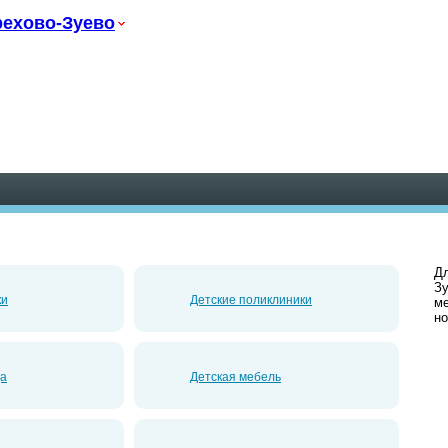
ехово-Зуево
Дл
Зу
ки
Детские поликлиники
ме
но
да
Детская мебель