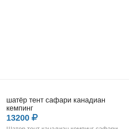
шатёр тент сафари канадиан
кемпинг
13200
Шатер тент канадиан кемпинг сафари.