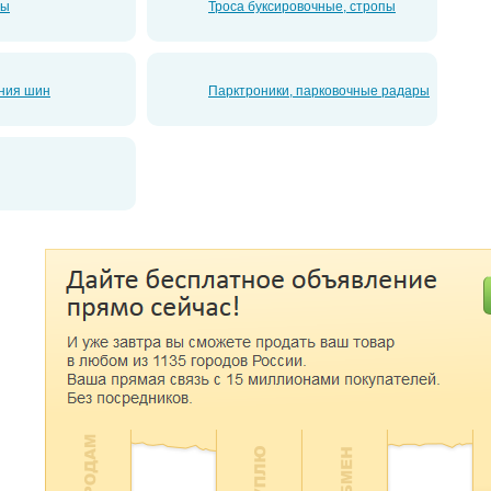
ры
Троса буксировочные, стропы
ения шин
Парктроники, парковочные радары