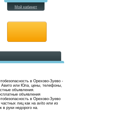
Мой кабинет
тобезопасность в Орехово-Зуево -
 Авито или Юла, цены, телефоны,
стные объявления.
есплатные объявления
тобезопасность в Орехово-Зуево
 частных лиц как на avito или из
к в руки недорого на.