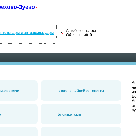
ехово-Зуево
Автобезопасность.
втотовары и автоаксессуары
Объявлений:
0
Ав
на
омкой связи
Знак аварийной остановки
ча
Б
Ав
от
ру
а
Блокираторы