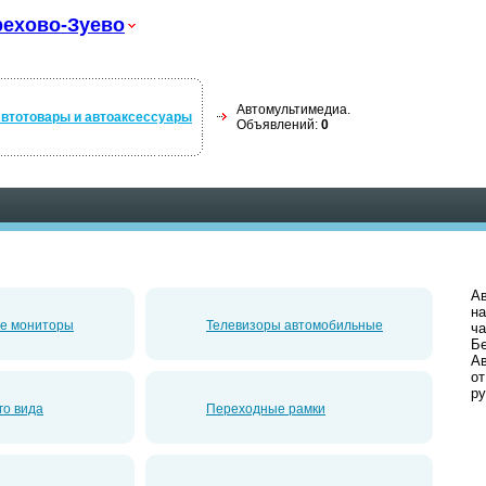
ехово-Зуево
Автомультимедиа.
втотовары и автоаксессуары
Объявлений:
0
Ав
на
е мониторы
Телевизоры автомобильные
ча
Б
Ав
от
ру
го вида
Переходные рамки