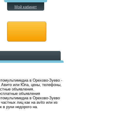
Мой кабинет
томультимедиа в Орехово-Зуево -
 Авито или Юла, цены, телефоны,
стные объявления.
есплатные объявления
томультимедиа в Орехово-Зуево
 частных лиц как на avito или из
к в руки недорого на.