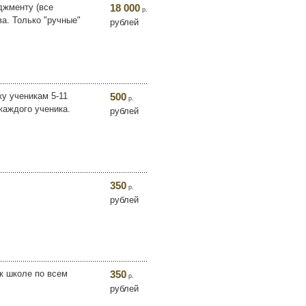
джменту (все
18 000
р.
ва. Только "ручные"
рублей
у ученикам 5-11
500
р.
каждого ученика.
рублей
350
р.
рублей
 к школе по всем
350
р.
рублей