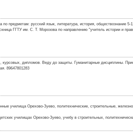
 по предметам: русский язык, литература, история, обществознание 5-
скница ГГТУ им. С. Т. Морозова по направлению "учитель истории и пра
, курсовых, дипломов. Веду до защиты. Гуманитарные дисциплины. Прио
ная. 89647801283
енные училища Орехово-Зуево, политехнические, строительные, железн
етских училищах Орехово-Зуево, учебу в строительных, политехничес