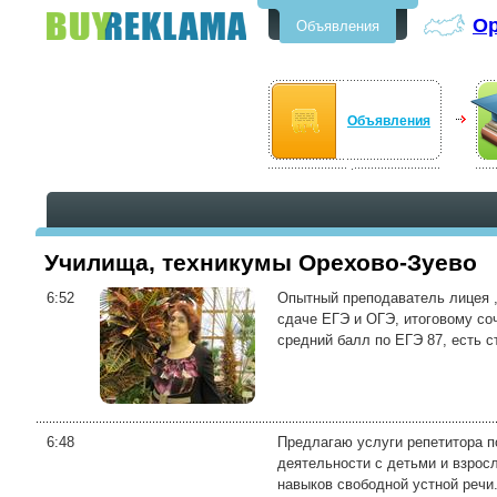
Ор
Объявления
Бесплатные объявления в
Орехово-Зуево
Объявления
Училища, техникумы Орехово-Зуево
6:52
Опытный преподаватель лицея ,
сдаче ЕГЭ и ОГЭ, итоговому со
средний балл по ЕГЭ 87, есть ст
6:48
Предлагаю услуги репетитора п
деятельности с детьми и взрос
навыков свободной устной речи