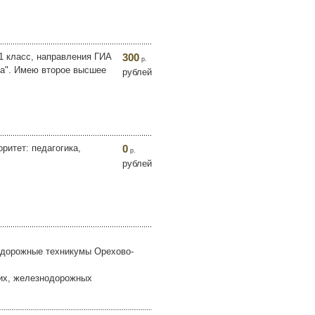
11 класс, направления ГИА
300
р.
ва". Имею второе высшее
рублей
ритет: педагогика,
0
р.
рублей
одорожные техникумы Орехово-
ких, железнодорожных