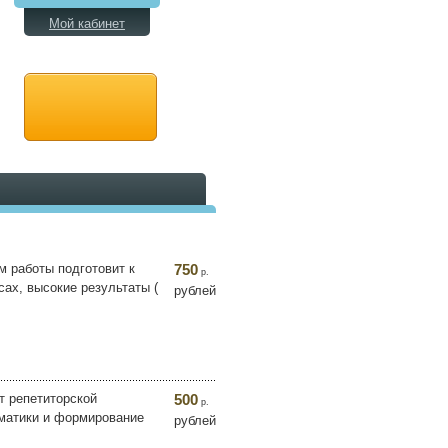
Мой кабинет
м работы подготовит к
750
р.
ах, высокие результаты (
рублей
т репетиторской
500
р.
мматики и формирование
рублей