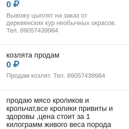
0
Вывожу цыплят на заказ от
деревенских кур необычных окрасов.
Тел. 89057439984
козлята продам
0
Продам козлят. Тел. 89057439984
продаю мясо кроликов и
крольчат,все кролики привиты и
здоровы ,цена стоит за 1
килограмм живого веса порода