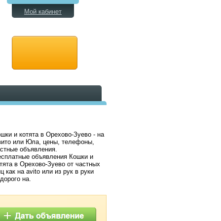
Мой кабинет
шки и котята в Орехово-Зуево - на
ито или Юла, цены, телефоны,
стные объявления.
сплатные объявления Кошки и
тята в Орехово-Зуево от частных
ц как на avito или из рук в руки
дорого на.