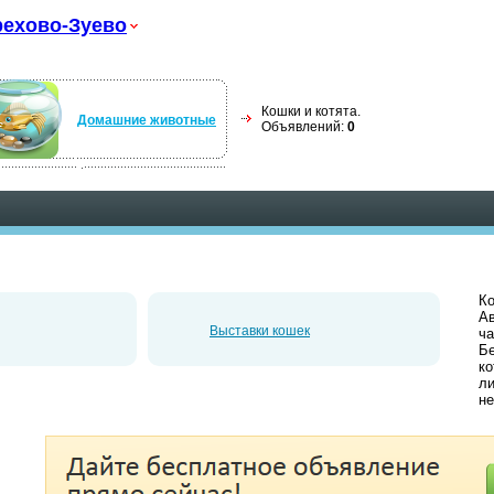
ехово-Зуево
Кошки и котята.
Домашние животные
Объявлений:
0
Ко
Ав
Выставки кошек
ча
Бе
ко
ли
не